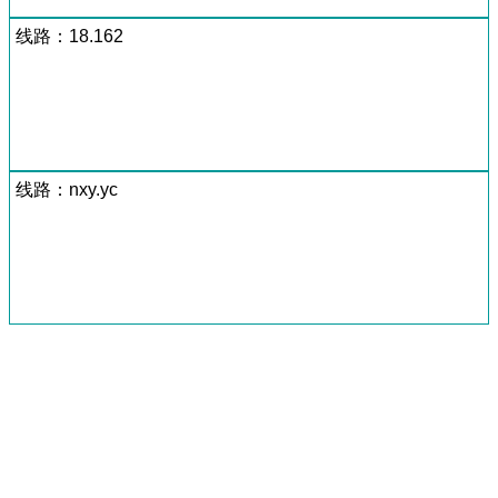
线路：18.162
线路：nxy.yc